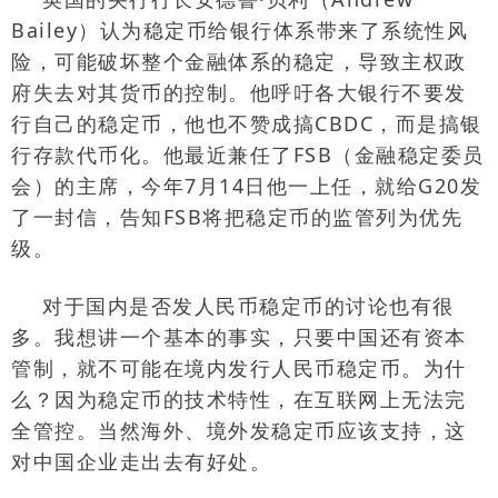
Bailey
）认为稳定币给银行体系带来了系统性风
险，可能破坏整个金融体系的稳定，导致主权政
府失去对其货币的控制。他呼吁各大银行不要发
行自己的稳定币，他也不赞成搞
CBDC
，而是搞银
行存款代币化。他最近兼任了
FSB
（金融稳定委员
会）的主席，今年
7
月
14
日他一上任，就给
G20
发
了一封信，告知
FSB
将把稳定币的监管列为优先
级。
对于国内是否发人民币稳定币的讨论也有很
多。我想讲一个基本的事实，只要中国还有资本
管制，就不可能在境内发行人民币稳定币。为什
么？因为稳定币的技术特性，在互联网上无法完
全管控。当然海外、境外发稳定币应该支持，这
对中国企业走出去有好处。