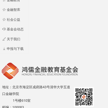
金融教育
ꄃ
金融智库
ꄃ
社会公益
ꂗ
基金会动态
ꄅ
关于我们
ꄈ
申报与下载
地址：北京市海淀区成府路43号清华大学五道
口金融学院
1号楼610室
邮编：100083