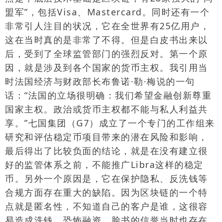
盟军”，包括
Visa
、
Mastercard
。同时还有一个
非常引人注目的状况，它在全世界有
25
亿用户，
这在当时真的是非常了不得。但是白皮书出来以
后，受到了全球监管部门的强烈反对。第一个原
因，就是涉及到各个国家的货币主权。我引用当
时法国经济与财政部长布鲁诺
·
勒
·
梅说的一句
话：“法国的立场很明确：我们希望金融创新尊重
国家主权。政治或货币主权都不能与私人利益共
享。”七国集团（
G7
）成立了一个专门的工作组来
研究和评估稳定币项目带来的潜在风险和影响，
最后得出了比较负面的结论，就是在没有建立很
好的监管体系之前，不能推广
Libra
这样的稳定
币。另外一个原因是，它在保护隐私、反洗钱等
合规方面存在重大的缺陷。因为区块链的一个特
点就是匿名性，不知道自己的客户是谁，这很容
易造成洗钱、恐怖融资。脸书的信誉当时也存在