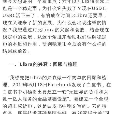
我今天想讲的一个着重点：六年以前
Libra
实际上
也是一个稳定币，为什么它失败了？现在
USDT
、
USBC
活下来了，有的成立时间比
Libra
还要早，
现在又迎来了新的发展。为什么会出现这样的情
况？我想通过对比
Libra
的兴起和衰败，结合现在
稳定币的发展，从这个角度来帮助我们理解稳定
币的本质和作用，研判稳定币今后会有什么样的
结局或前景。
一、
Libra
的兴衰：回顾与梳理
我想先把
Libra
的兴衰做一个简单的回顾和梳
理。
2019
年
6
月
18
日
Facebook
发表了白皮书，在
白皮书中明确提出要建立一套“无国界的货币和为
数十亿人服务的金融基础设施”。要建立一个全球
的超主权货币，这是白皮书中明文写的。它的特
点是，底层技术基础是区块链，有
28
家强大的“同