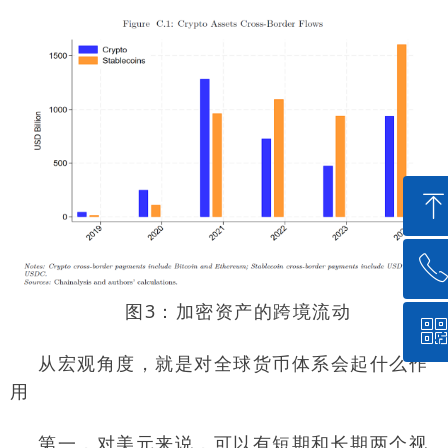
ꂅ
回到顶部
图
3
：加密资产的跨境流动
ꀥ
010-62573204
从宏观角度，就是对全球货币体系会起什么作
用
微信公众号
第一，对美元来说，可以有短期和长期两个视