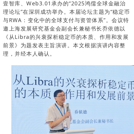
壹智库、
Web3.01
承办的
“2025
鸿儒全球金融治
理论坛
”
在深圳成功举办。本届论坛主题为
“
稳定币
与
RWA
：变化中的全球支付与资管体系
”
。会议特
邀上海发展研究基金会副会长兼秘书长乔依德以
《从
Libra
的兴衰探析稳定币的本质、作用和发展
前景》为题发表主旨演讲。本文根据演讲内容整
理，并经本人确认。