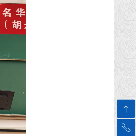
ꁸ
ꂅ
回到顶部