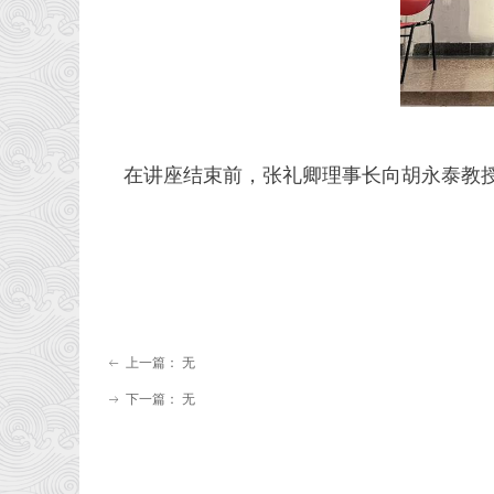
在讲座结束前，张礼卿理事长向胡永泰教授
上一篇：
无
ꂃ
下一篇：
无
ꁹ