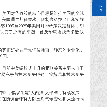
ꀥ
010-62573204
，美国对华政策的核心目标是维护美国的全球
来，美国通过加征关税、限制高科技出口和实施
微信公众号
995至2025年美国对华政策决定群体，胡
改变了原有的平衡，使反华联盟成为多数联
的真正好处在于知识传播而非静态的专业化，
邻国。
。目前中美螺旋式上升的紧张关系主要来自于
贸易竞争与技术竞争脱钩，将贸易和技术竞争
区，倡议组建"大西洋-太平洋可持续发展目
机构在协调全球努力以应对气候变化和大流行病