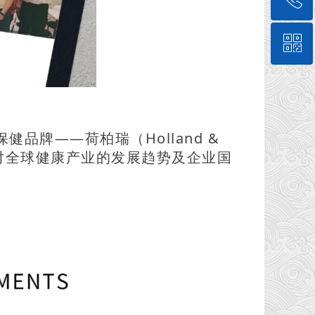
ꀥ
010-62573204
微信公众号
品牌——荷柏瑞（Holland &
们对全球健康产业的发展趋势及企业国