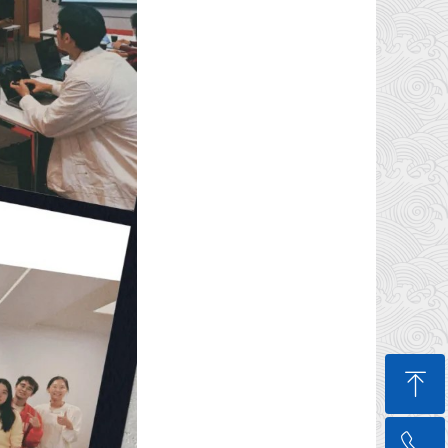
ꁸ
ꂅ
回到顶部