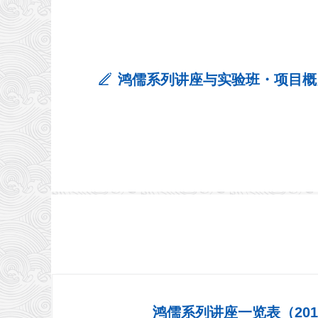
ꄅ
鸿儒系列讲座与实验班・项目概
鸿儒系列讲座一览表（2019