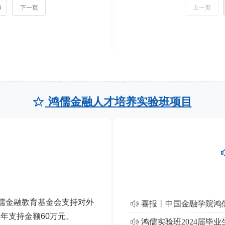
蕾
5
下一页
上一页
聂
展
中国证券金融公司原董
庆
事长
平
鸿儒金融人才培养实验班项目
ꄃ
鸿儒金融教育基金会支持对外
ꂗ
年支持金额60万元。
鸿儒实验班2024届毕
ꂗ