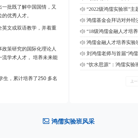
出一批既了解中国国情，又
“2022级鸿儒实验班
ꂗ
位的优秀人才。
鸿儒基金会拜访对外经
ꂗ
全英文或双语教学，并着重
“18级鸿儒金融人才培
ꂗ
鸿儒金融人才培养实验
ꂗ
事政策研究的国际化理论人
ꂗ
流学术人才， 培养未来能
“饮水思源”：鸿儒实验
ꂗ
生，累计培养了250 多名
上一
ꂈ
鸿儒实验班风采