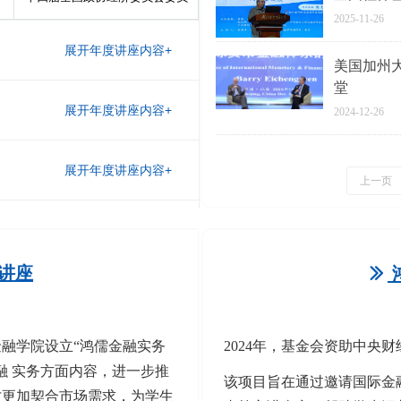
2025-11-26
美国加州大学
堂
职务
2024-12-26
全国社保基金理事会原副理事长
职务
上一页
罗切斯特大学与香港中文大学经
美国加州大学伯克利分校经
济学教授
主
een
济学与政治学杰出教授
职务
讲
涛
密歇根州立大学助理教授
中国人民银行货币政策司研究员
于
习近平外交思想研究中心专
讲座
ꅀ
主
江
职副秘书长
职务
讲
正高级经济师、中国银行业
平
协会专家
上海发展研究基金会副会长兼秘
梁
中国银行总行研究院研究员
书长
斯
周
普华永道中国金融业咨
主
瑾
询合伙人
金融学院设立“鸿儒金融实务
2024年，基金会资助中央
栋
新加坡管理大学教授
职务
讲
曹
江西裕民银行副行长
军
融 实务方面内容，进一步推
广发证券科技部副总经理
郭
光大永明资产金融产品
该项目旨在通过邀请国际金
玺
江西裕民银行副行长兼财务
总部总监
高固
北京古山投资总经理
才更加契合市场需求，为学生
负责人
主
徐