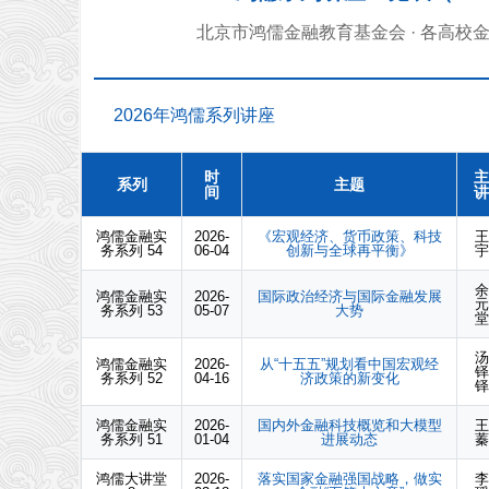
北京市鸿儒金融教育基金会 · 各高校
2026年鸿儒系列讲座
时
主
系列
主题
间
讲
鸿儒金融实
2026-
《宏观经济、货币政策、科技
王
务系列 54
06-04
创新与全球再平衡》
宇
余
鸿儒金融实
2026-
国际政治经济与国际金融发展
元
务系列 53
05-07
大势
堂
汤
鸿儒金融实
2026-
从“十五五”规划看中国宏观经
铎
务系列 52
04-16
济政策的新变化
铎
鸿儒金融实
2026-
国内外金融科技概览和大模型
王
务系列 51
01-04
进展动态
蓁
鸿儒大讲堂
2026-
落实国家金融强国战略，做实
李