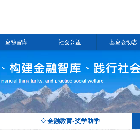
金融智库
社会公益
基金会动态
ꄃ
金融教育-奖学助学