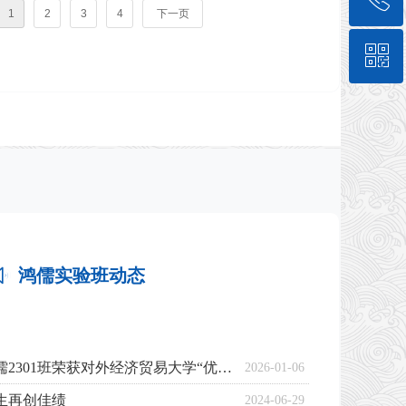
1
2
3
4
下一页
ꀥ
010-62573204
微信公众号
鸿儒实验班动态
ꂗ
喜报丨中国金融学院鸿儒2301班荣获对外经济贸易大学“优秀班集体”荣誉称号
2026-01-06
业生再创佳绩
2024-06-29