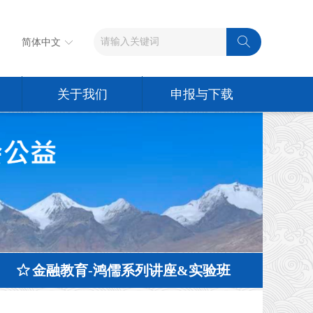
ꄠ
简体中文
ꀅ
关于我们
申报与下载
ꄃ
金融教育-鸿儒系列讲座&实验班