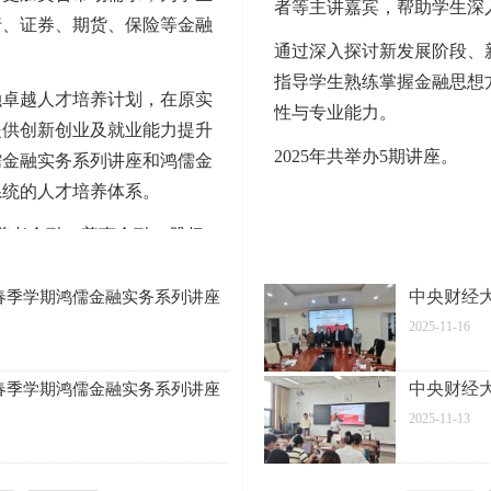
中国国际学会副会长
职务
者等主讲嘉宾，帮助学生深
步
讲
聂
行、证券、期货、保险等金融
中国证券金融公司原董
多伦多大学教授
庆
清华大学五道口金融学院教
智信资产管理研究院创始
华
事长
郑智
平
授
通过深入探讨新发展阶段、
曹
院长
赵
江西裕民银行副行长
现
中国人民大学教授、博
军
主讲
职务
锡
导
指导学生熟练掌握金融思想
思
张
军
中国金融出版社副主编、研
招商基金、民生加银、国金基
连敏
兴业证券金融衍生品部总
地
中国金融出版社副主
融卓越人才培养计划，在原实
红
究员
金、银华基金
刘
伟
经理
编、研究员
性与专业能力。
中信保诚人寿资深业务经理
地
约瑟夫·斯蒂
茹
诺贝尔经济学奖得主
丁
提供创新创业及就业能力提升
格利茨
国家外汇管理局外汇研
志
央行货币政策委员会委员、
张红
中国金融出版社副主编、
洲
究中心主任
刘
杰
清华五道口特聘教授
中信保诚人寿资深业务
2025年共举办5期讲座。
儒金融实务系列讲座和鸿儒金
头部资管机构副总经理兼首席技
丁
地
研究员
国家外汇管理局外汇研究中
茹
经理
西部信托党委书记、
术官
志
徐谦
心主任
董事长
杰
系统的人才培养体系。
郑
智信资产管理研究院创
郭文
势
进
哥伦比亚大学终身讲席教授
君澜投资董事总经理
智
始院长
君
中国银行业协会首席
中国人民银行研究局局长、G20
周
高峰
、养老金融、普惠金融、股权
海通证券北京投行部总经理
信息官
可持续金融工作组联合主席
威
高
江西裕民银行副行长兼财务
华融证券固定收益部投资
北京古山投资总经理
杨英
固
负责人
市场 数智化、AI与金融科
经理
中国证券金融公司原
高
聂庆平
辽宁大学中国经济研究院教授、
北京古山投资总经理
董事长
中央财经
学年春季学期鸿儒金融实务系列讲座
固
高
美国加州大学戴维斯分校荣誉经
中信保诚人寿资深业务经
国投泰康信托总经理
北京古山投资总经理
刘茹
固
济学教授
理
2025-11-16
沈
绍
富国基金首席基金分析师
高
中国银行业协会首席信
央行征信中心研究发展部
北京古山投资总经理
琳
中国金融文化建设协会副会长、
炜
杨渊
峰
息官
副总经理
金杜律师事务所合伙人
中央财经
学年春季学期鸿儒金融实务系列讲座
郑
智信资产管理研究院创
聂庆
中国证券金融公司原董事
文
中国农业银行首席经济学家
2025-11-13
智
始院长
万向区块链首席经济学家、上海
平
长
金融与发展实验室前沿金融研究
中心主任
王
晓
央行征信中心副主任