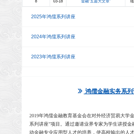
8
03-18
金融“五篇大文章”
瑶
2025年鸿儒系列讲座
时
系列
主题
主讲
2024年鸿儒系列讲座
间
鸿儒大讲
2025-
积极推动股权投资基金行
陈文辉
时
堂7
11-20
业高质量发展
系列
主题
主讲
2023年鸿儒系列讲座
间
鸿儒全球
Global Imbalances,
2025-
金融治理
Trade, and Sovereign
白艳
2024-
国际货币金融体系的
Barry
11-16
鸿儒大讲堂 5
系列 7
Risk
12-20
未来
Eichengr
系列
时间
主题
2022年鸿儒系列讲座
鸿儒金融
鸿儒全球金融
2024-
不确定性冲击的企业
2025-
大行下沉、数字信息、掐
周文
实务系列
穆争社
治理系列2
12-05
资产负债表渠道
10-23
尖效应
鸿儒金融实务
2023-
ꅀ
鸿儒金融实务系列
49
习近平外交思想与国际形势
系列 36
12-21
系列
时间
主题
2021年鸿儒系列讲座
鸿儒金融实务
2024-
股票基金投资组合
陈友
鸿儒全球
系列 44
11-28
2025-
稳定币：本质、影响和前
鸿儒金融实务
2023-
金融治理
乔依德
利率市场化改革的回顾与展望
09-16
景
系列 35
11-30
系列 6
鸿儒金融实务系
2022-
微观审慎监管国际体系及中国
鸿儒全球金融
列 26
2024-
11-05
言论自由保护与企业
本土演进
2019年鸿儒金融教育基金会在对外经济贸易大学
系列
时间
主题
张连
2020年鸿儒系列讲座
治理系列1
11-26
负面信息隐瞒
鸿儒金融实务
2023-
鸿儒金融
公司治理与股权激励
2025-
从证券行业智能化建设，
系列 34
11-02
系列讲座”项目。
通过邀请业界专家为学生讲授金
实务系列
王蓁
鸿儒金融实务系
2022-
资产管理行业、资产管理机构
08-08
到金融科技的下一阶段
48
鸿儒金融实务
列 25
2024-
10-22
财富管理与金融资产
与职业选择
鸿儒金融实务系
2021-
曹军
金融行业中的债券投资
动金融专业应用型人才的培养，使高校输出的人
系列 43
11-07
配置
鸿儒金融实务
列 21
2023-
12-23
习近平外交思想与中国特色大