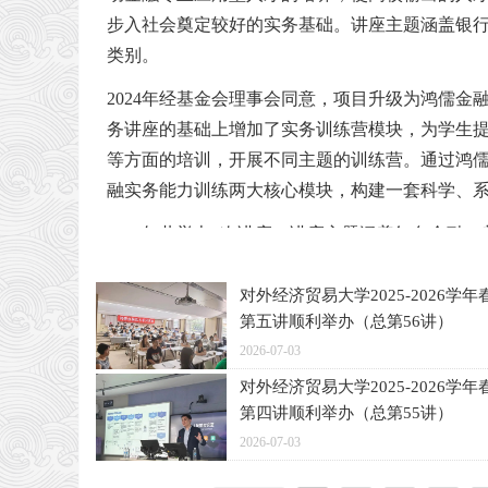
系列
时间
主题
2019年鸿儒系列讲座
系列 33
10-12
国外交
鸿儒全球
步入社会奠定较好的实务基础。
2025-
Forecasting Option
讲座主题涵盖银
鸿儒金融实务系
2022-
建设有活力有韧性的中国资本
金融治理
韩冰
2024-
金融强国与我国金融
06-06
Returns with News
鸿儒金融实务系
2021-
鸿儒大讲堂4
列 24
05-28
市场
张健
系列 5
中国金融机构全体系
11-02
业未来发展
鸿儒金融实务
列 20
2023-
12-21
类别。
资产增值与投资管理
鸿儒金融实务
2020-
股市晴雨表效应的内涵机理、中国
系列 32
05-25
系列
时间
主题
系列 12
12-03
状及影响因素研究
鸿儒金融
黄亮、孔
鸿儒金融实务
2024-
新财政金融政策的解
2025-
鸿儒金融实务系
2021-
中国场外衍生品发展现状及
鸿儒金融实务系
2022-
张红
2024年经基金会理事会同意，项目升级为鸿儒金
实务系列
二级市场投资实战
伟、孙欣
系列 42
10-31
金融新闻通讯稿件写作
读
05-29
鸿儒金融实务
列 19
2023-
12-16
未来趋势
列 23
05-22
47
保险行业发展与趋势
炎、杨静
2019-
系列 31
04-27
鸿儒大讲堂1
21世纪全球化面临的挑战
务讲座的基础上增加了实务训练营模块，为学生
03-23
鸿儒金融实务
2020-
2024-
货币即股票与中国经
新发展格局背景下中国金融开放
鸿儒金融实务系
2021-
金融机构应用文写作及面试
鸿儒大讲堂3
系列 11
11-19
黄海
鸿儒金融
鸿儒金融实务系
09-26
2022-
济发展
等方面的培训，开展不同主题的训练营。通过鸿
2025-
大语言模型与资本市场数
列 18
11-21
技巧
保险行业发展与趋势
实务系列
鸿儒金融实务
2023-
跨越中等收入阶段：中国进程
迟哲
列 22
05-14
鸿儒金融实务
2019-
05-22
智化
信托业务创新与转型发展
46
系列 30
04-25
与国际经验
系列 3
12-19
融实务能力训练两大核心模块，构建一套科学、
鸿儒金融实务
2024-
2020-
资本市场扭曲与改革
鸿儒金融实务系
2021-
A股证券投资实践及券商职
鸿儒大讲堂2
中国资产管理行业现状与发展趋
魏尚
系列 10
06-27
11-15
红利
列 17
10-23
业发展
鸿儒全球
从G20可持续金融工作组
鸿儒金融实务
2019-
金融科技助力商业银行数
2025-
鸿儒金融实务
2023-
海通证券2023暑期实习生招
2025年共举办6次讲座。讲座主题涵盖红色金融
金融治理
的运作看可持续金融国际
王信
系列 2
12-12
字化转型
04-28
系列 29
04-06
聘宣讲
鸿儒金融实务
鸿儒金融实务
2024-
2020-
家族财富管理与资产
系列 4
交流合作
鸿儒金融实务系
2021-
金融行业中的债券投资
曹军
债券行业趋势与热点
系列 40
系列 9
06-13
11-01
配置
投资基金、金融消费权益保护、大语言模型与资本
列 16
07-14
鸿儒金融实务
2019-
建设有活力有韧性的中国
鸿儒金融实务
2023-
债券投资实践
系列 1
11-29
资本市场
鸿儒大讲
技等多个领域。
2025-
降低美国去全球化政策的
系列 28
03-23
对外经济贸易大学2025-2026
鸿儒金融实务
鸿儒金融实务
2024-
2020-
从个人金融到家庭金
胡永泰
鸿儒金融实务系
2021-
金融机构债券投资实务
傅强
堂6
04-01
协同风险”
保险行业发展与趋势
系列 39
系列 8
06-06
05-26
融的现代转向
列 15
06-10
第五讲顺利举办（总第56讲）
鸿儒金融实务
2023-
ChatGPT在公募基金行业中
2026-07-03
鸿儒金融实务
鸿儒金融实务
2024-
2020-
鸿儒金融
系列 27
03-18
的应用
鸿儒金融实务系
2021-
中国征信业发展：历程、现
债券投资实务
商业银行金融科技发展与应用
高固
2025-
“红色金融”与“金融消费权
濮旭、刘
系列 38
系列 7
05-30
05-19
实务系列
列 14
05-13
状与展望
03-13
益保护”
琳
45
对外经济贸易大学2025-2026
鸿儒金融实务
鸿儒金融实务
2024-
2020-
以金融之力助推高水
鸿儒金融实务系
2021-
第四讲顺利举办（总第55讲）
建设有活力有韧性的中国资
中国资产管理行业现状与趋势
曾学
系列 37
系列 6
04-11
05-12
平科技自立自强
鸿儒全球
列 13
04-22
本市场
2025-
数字货币与数字资产的发
金融治理
邹传伟
03-05
2026-07-03
展前景和国际治理
系列 3
鸿儒金融实务
2020-
我国征信行业发展现状和展望
系列 5
04-28