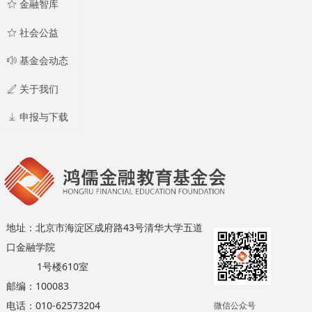
ꄃ
金融智库
ꄃ
社会公益
ꂗ
基金会动态
ꄅ
关于我们
ꄈ
申报与下载
地址：北京市海淀区成府路43号清华大学五道
口金融学院
1号楼610室
邮编：100083
电话：010-62573204
微信公众号